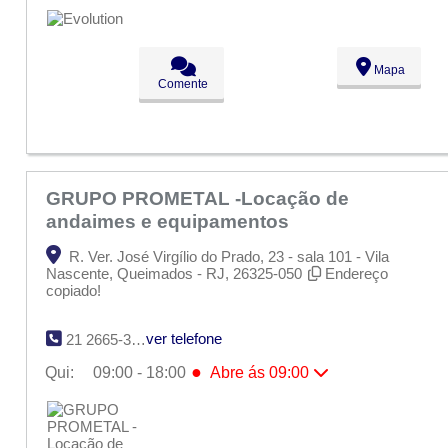
Seg:
09:00 - 18:00
Ter:
09:00 - 18:00
Qua:
09:00 - 18:00
●
Qui:
09:00 - 18:00
Abre ás 09:00
Mapa
Sex:
09:00 - 18:00
Comente
Sáb:
Fechado
Dom:
Fechado
GRUPO PROMETAL -Locação de
andaimes e equipamentos
R. Ver. José Virgílio do Prado, 23 - sala 101 - Vila
Nascente, Queimados - RJ, 26325-050
Endereço
copiado!
ver telefone
21 2665-3716
●
Qui:
09:00 - 18:00
Abre ás 09:00
Seg:
09:00 - 18:00
Ter:
09:00 - 18:00
Qua:
09:00 - 18:00