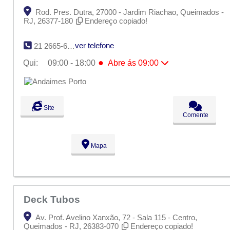
Rod. Pres. Dutra, 27000 - Jardim Riachao, Queimados -
RJ, 26377-180
Endereço copiado!
ver telefone
21 2665-6770
●
Qui:
09:00 - 18:00
Abre ás 09:00
Seg:
09:00 - 18:00
Ter:
09:00 - 18:00
Qua:
09:00 - 18:00
●
Qui:
09:00 - 18:00
Abre ás 09:00
Site
Sex:
09:00 - 18:00
Comente
Sáb:
Fechado
Dom:
Fechado
Mapa
Deck Tubos
Av. Prof. Avelino Xanxão, 72 - Sala 115 - Centro,
Queimados - RJ, 26383-070
Endereço copiado!