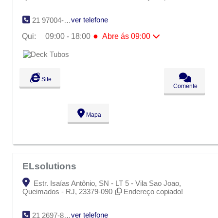
ver telefone
21 97004-3207
●
Qui:
09:00 - 18:00
Abre ás 09:00
Seg:
09:00 - 18:00
Ter:
09:00 - 18:00
Qua:
09:00 - 18:00
●
Qui:
09:00 - 18:00
Abre ás 09:00
Site
Sex:
09:00 - 18:00
Comente
Sáb:
Fechado
Dom:
Fechado
Mapa
ELsolutions
Estr. Isaías Antônio, SN - LT 5 - Vila Sao Joao,
Queimados - RJ, 23379-090
Endereço copiado!
ver telefone
21 2697-8848