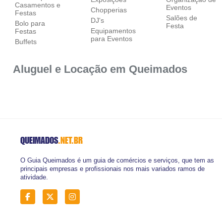
Casamentos e
Eventos
Chopperias
Festas
Salões de
DJ's
Bolo para
Festa
Equipamentos
Festas
para Eventos
Buffets
Aluguel e Locação em Queimados
QUEIMADOS
.NET.BR
O Guia Queimados é um guia de comércios e serviços, que tem as
principais empresas e profissionais nos mais variados ramos de
atividade.