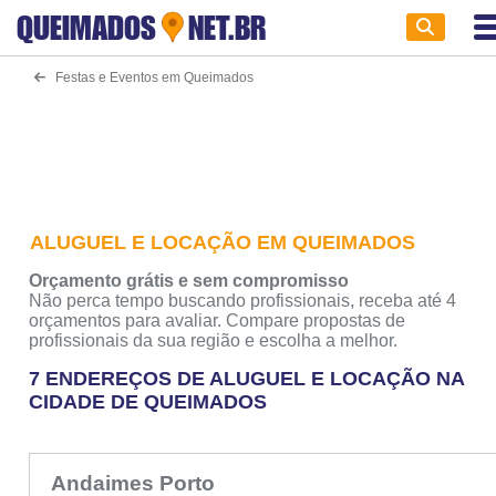
QUEIMADOS
NET.BR
Festas e Eventos em Queimados
ALUGUEL E LOCAÇÃO EM QUEIMADOS
Orçamento grátis e sem compromisso
Não perca tempo buscando profissionais, receba até 4
orçamentos para avaliar. Compare propostas de
profissionais da sua região e escolha a melhor.
7 ENDEREÇOS DE ALUGUEL E LOCAÇÃO NA
CIDADE DE QUEIMADOS
Andaimes Porto