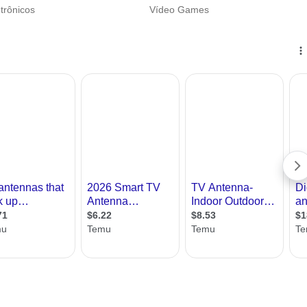
etrônicos
Vídeo Games