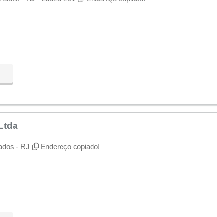
 Ltda
mados - RJ
Endereço copiado!