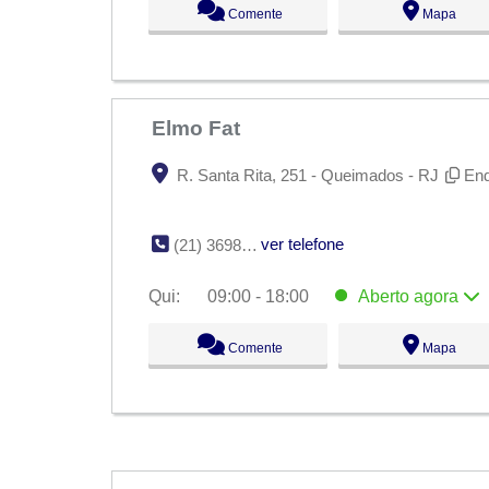
Comente
Mapa
Ter:
09:00 - 18:00
Qua:
09:00 - 18:00
Qui:
09:00 - 18:00
Aberto
agora
Sex:
09:00 - 18:00
Sáb:
Fechado
Dom:
Fechado
Elmo Fat
R. Santa Rita, 251 - Queimados - RJ
End
ver telefone
(21) 3698-1476
Qui:
09:00 - 18:00
Aberto
agora
Seg:
09:00 - 18:00
Comente
Mapa
Ter:
09:00 - 18:00
Qua:
09:00 - 18:00
Qui:
09:00 - 18:00
Aberto
agora
Sex:
09:00 - 18:00
Sáb:
Fechado
Dom:
Fechado