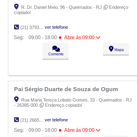
R. Dr. Daniel Melo, 96 - Queimados - RJ
Endereço
copiado!
ver telefone
(21) 3793-4247
●
Seg:
09:00 - 18:00
Abre ás 09:00
●
Seg:
09:00 - 18:00
Abre ás 09:00
Mapa
Ter:
09:00 - 18:00
Comente
Qua:
09:00 - 18:00
Qui:
09:00 - 18:00
Sex:
09:00 - 18:00
Sáb:
Fechado
Dom:
Fechado
Pai Sérgio Duarte de Souza de Ogum
Rua Maria Tereza Lobato Gomes, 33 - Queimados - RJ
- 26385-000
Endereço copiado!
ver telefone
(21) 2665-4063
●
Seg:
09:00 - 18:00
Abre ás 09:00