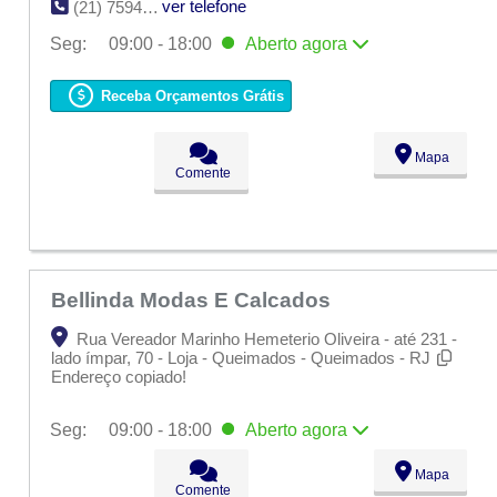
ver telefone
(21) 7594-9740
Seg:
09:00 - 18:00
Aberto
agora
Seg:
09:00 - 18:00
Aberto
agora
Ter:
09:00 - 18:00
Receba Orçamentos Grátis
Qua:
09:00 - 18:00
Qui:
09:00 - 18:00
Sex:
09:00 - 18:00
Mapa
Sáb:
Fechado
Comente
Dom:
Fechado
Bellinda Modas E Calcados
Rua Vereador Marinho Hemeterio Oliveira - até 231 -
lado ímpar, 70 - Loja - Queimados - Queimados - RJ
Endereço copiado!
Seg:
09:00 - 18:00
Aberto
agora
Seg:
09:00 - 18:00
Aberto
agora
Mapa
Ter:
09:00 - 18:00
Comente