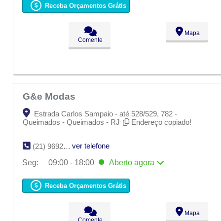
Ter:
09:00 - 18:00
Receba Orçamentos Grátis
Qua:
09:00 - 18:00
Qui:
09:00 - 18:00
Sex:
09:00 - 18:00
Mapa
Sáb:
Fechado
Comente
Dom:
Fechado
G&e Modas
Estrada Carlos Sampaio - até 528/529, 782 -
Queimados - Queimados - RJ
Endereço copiado!
ver telefone
(21) 9692-6041
Seg:
09:00 - 18:00
Aberto
agora
Seg:
09:00 - 18:00
Aberto
agora
Ter:
09:00 - 18:00
Receba Orçamentos Grátis
Qua:
09:00 - 18:00
Qui:
09:00 - 18:00
Sex:
09:00 - 18:00
Mapa
Sáb:
Fechado
Comente