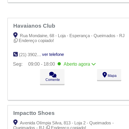
Havaianos Club
Rua Mondaine, 68 - Loja - Esperança - Queimados - RJ
Endereço copiado!
ver telefone
(21) 3902-4306
Seg:
09:00 - 18:00
Aberto
agora
Seg:
09:00 - 18:00
Aberto
agora
Mapa
Ter:
09:00 - 18:00
Comente
Qua:
09:00 - 18:00
Qui:
09:00 - 18:00
Sex:
09:00 - 18:00
Sáb:
Fechado
Dom:
Fechado
Impactto Shoes
Avenida Olímpia Silva, 813 - Loja 2 - Queimados -
Queimados - RJ
Endereço copiado!