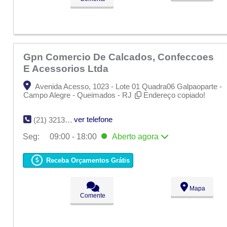
Dom:
Fechado
Gpn Comercio De Calcados, Confeccoes
E Acessorios Ltda
Avenida Acesso, 1023 - Lote 01 Quadra06 Galpaoparte -
Campo Alegre - Queimados - RJ
Endereço copiado!
ver telefone
(21) 3213-8250
Seg:
09:00 - 18:00
Aberto
agora
Seg:
09:00 - 18:00
Aberto
agora
Ter:
09:00 - 18:00
Receba Orçamentos Grátis
Qua:
09:00 - 18:00
Qui:
09:00 - 18:00
Sex:
09:00 - 18:00
Mapa
Sáb:
Fechado
Comente
Dom:
Fechado