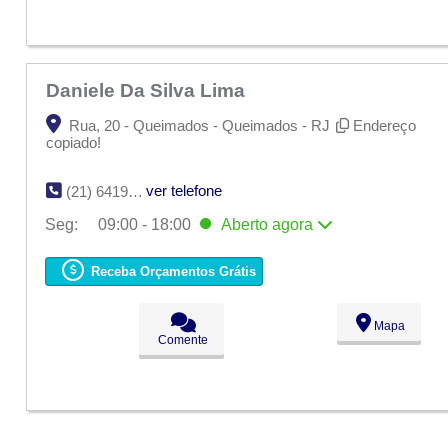
Daniele Da Silva Lima
Rua, 20 - Queimados - Queimados - RJ
Endereço
copiado!
ver telefone
(21) 6419-1465
Seg:
09:00 - 18:00
Aberto
agora
Seg:
09:00 - 18:00
Aberto
agora
Ter:
09:00 - 18:00
Receba Orçamentos Grátis
Qua:
09:00 - 18:00
Qui:
09:00 - 18:00
Sex:
09:00 - 18:00
Mapa
Sáb:
Fechado
Comente
Dom:
Fechado