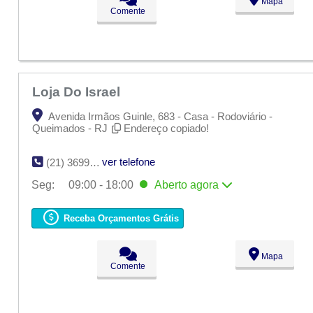
Mapa
Sáb:
Fechado
Comente
Dom:
Fechado
Loja Do Israel
Avenida Irmãos Guinle, 683 - Casa - Rodoviário -
Queimados - RJ
Endereço copiado!
ver telefone
(21) 3699-0605
Seg:
09:00 - 18:00
Aberto
agora
Seg:
09:00 - 18:00
Aberto
agora
Ter:
09:00 - 18:00
Receba Orçamentos Grátis
Qua:
09:00 - 18:00
Qui:
09:00 - 18:00
Sex:
09:00 - 18:00
Mapa
Sáb:
Fechado
Comente
Dom:
Fechado