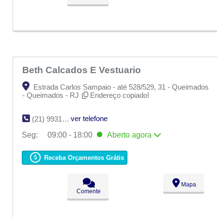
Qua:
09:00 - 18:00
Qui:
09:00 - 18:00
Sex:
09:00 - 18:00
Sáb:
Fechado
Dom:
Fechado
Beth Calcados E Vestuario
Estrada Carlos Sampaio - até 528/529, 31 - Queimados
- Queimados - RJ
Endereço copiado!
ver telefone
(21) 9931-0786
Seg:
09:00 - 18:00
Aberto
agora
Seg:
09:00 - 18:00
Aberto
agora
Ter:
09:00 - 18:00
Receba Orçamentos Grátis
Qua:
09:00 - 18:00
Qui:
09:00 - 18:00
Sex:
09:00 - 18:00
Mapa
Sáb:
Fechado
Comente
Dom:
Fechado