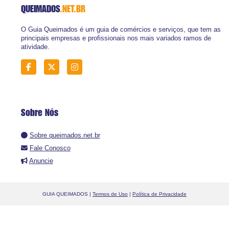
QUEIMADOS
.NET.BR
O Guia Queimados é um guia de comércios e serviços, que tem as
principais empresas e profissionais nos mais variados ramos de
atividade.
Sobre Nós
Sobre queimados.net.br
Fale Conosco
Anuncie
GUIA QUEIMADOS |
Termos de Uso
|
Política de Privacidade