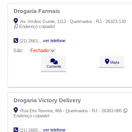
Drogaria Farmais
Av. Irmãos Guinle, 1113 - Queimados - RJ - 26323-130
Endereço copiado!
ver telefone
(21) 2663-0107
Sáb:
Fechado
Seg:
09:00 - 18:00
Mapa
Ter:
09:00 - 18:00
Comente
Qua:
09:00 - 18:00
Qui:
09:00 - 18:00
Sex:
09:00 - 18:00
Sáb:
Fechado
Dom:
Fechado
Drogaria Victory Delivery
Rua Eloi Teixeira, 466 - Queimados - RJ - 26383-080
Endereço copiado!
ver telefone
(21) 2665-3556