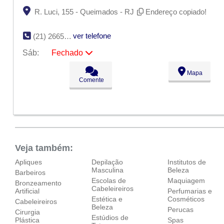
R. Luci, 155 - Queimados - RJ
Endereço copiado!
ver telefone
(21) 2665-8244
Sáb:
Fechado
Seg:
09:00 - 18:00
Mapa
Ter:
09:00 - 18:00
Comente
Qua:
09:00 - 18:00
Qui:
09:00 - 18:00
Sex:
09:00 - 18:00
Sáb:
Fechado
Dom:
Fechado
Veja também:
Apliques
Depilação
Institutos de
Masculina
Beleza
Barbeiros
Escolas de
Maquiagem
Bronzeamento
Cabeleireiros
Artificial
Perfumarias e
Estética e
Cosméticos
Cabeleireiros
Beleza
Perucas
Cirurgia
Estúdios de
Plástica
Spas