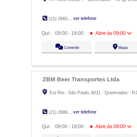
ver telefone
(21) 2665-0784
●
Qui:
09:00 - 18:00
Abre ás 09:00
Seg:
09:00 - 18:00
Comente
Mapa
Ter:
09:00 - 18:00
Qua:
09:00 - 18:00
●
Qui:
09:00 - 18:00
Abre ás 09:00
Sex:
09:00 - 18:00
Sáb:
Fechado
Dom:
Fechado
ZBM Beer Transportes Ltda
Est Rio - São Paulo, 6011 - Queimados - R
ver telefone
(21) 2686-1472
●
Qui:
09:00 - 18:00
Abre ás 09:00
Seg:
09:00 - 18:00