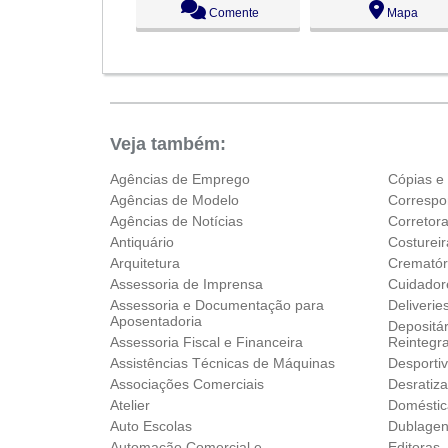
Comente
Mapa
Ter:
09:00 - 18:00
Qua:
09:00 - 18:00
●
Qui:
09:00 - 18:00
Abre ás 09:00
Sex:
09:00 - 18:00
Sáb:
Fechado
Dom:
Fechado
Veja também:
Agências de Emprego
Cópias e
Agências de Modelo
Correspo
Agências de Notícias
Corretor
Antiquário
Costureir
Arquitetura
Crematór
Assessoria de Imprensa
Cuidador
Assessoria e Documentação para
Deliverie
Aposentadoria
Depositár
Assessoria Fiscal e Financeira
Reintegr
Assistências Técnicas de Máquinas
Desporti
Associações Comerciais
Desratiz
Atelier
Doméstic
Auto Escolas
Dublage
Automação Comercial e
Editoras