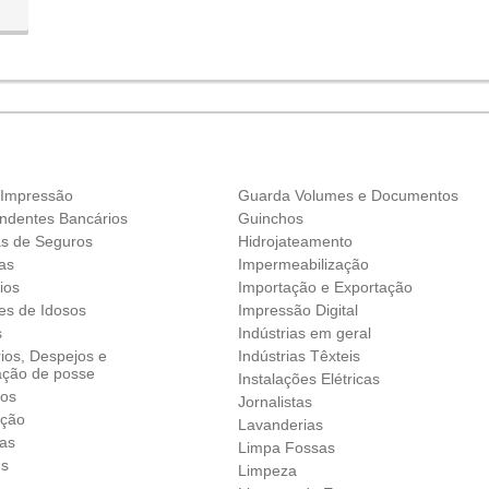
 Impressão
Guarda Volumes e Documentos
ndentes Bancários
Guinchos
as de Seguros
Hidrojateamento
as
Impermeabilização
ios
Importação e Exportação
es de Idosos
Impressão Digital
s
Indústrias em geral
ios, Despejos e
Indústrias Têxteis
ação de posse
Instalações Elétricas
vos
Jornalistas
ação
Lavanderias
as
Limpa Fossas
ns
Limpeza