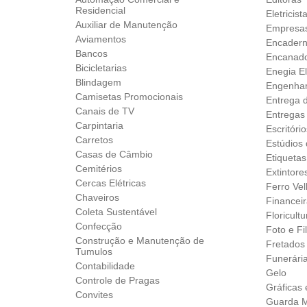
Residencial
Eletricist
Auxiliar de Manutenção
Empresas
Aviamentos
Encader
Bancos
Encanad
Bicicletarias
Enegia El
Blindagem
Engenhar
Camisetas Promocionais
Entrega 
Canais de TV
Entregas
Carpintaria
Escritóri
Carretos
Estúdios
Casas de Câmbio
Etiquetas
Cemitérios
Extintore
Cercas Elétricas
Ferro Ve
Chaveiros
Financei
Coleta Sustentável
Floricult
Confecção
Foto e F
Construção e Manutenção de
Fretados
Tumulos
Funerári
Contabilidade
Gelo
Controle de Pragas
Gráficas
Convites
Guarda M