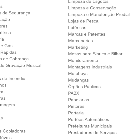
Limpeza de Esgotos
as
Limpeza e Conservação
 de Segurança
Limpeza e Manutenção Predial
nação
Lojas de Pesca
ores
Lotéricas
étrica
Marcas e Patentes
ia
Marcenarias
de Gás
Marketing
 Rápidas
Mesas para Sinuca e Bilhar
os de Cobrança
Monitoramento
 de Gravação Musical
Montagens Industriais
Motoboys
s de Incêndio
Mudanças
lhos
Órgãos Públicos
ras
PABX
uras
Papelarias
ilmagem
Pintores
Portaria
as
Portões Automáticos
Prefeituras Municipais
 e Copiadoras
Prestadores de Serviços
óveis