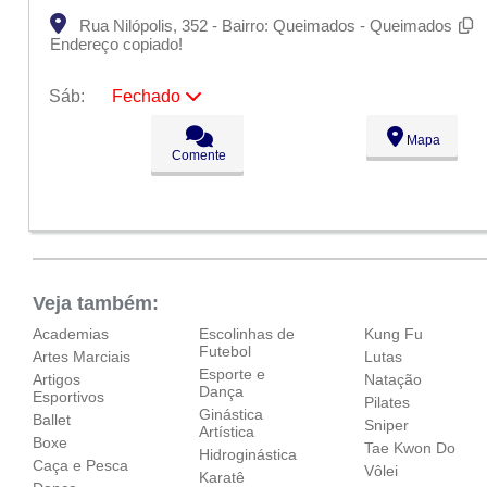
Rua Nilópolis, 352 - Bairro: Queimados - Queimados
Endereço copiado!
Sáb:
Fechado
Seg:
09:00 - 18:00
Mapa
Ter:
09:00 - 18:00
Comente
Qua:
09:00 - 18:00
Qui:
09:00 - 18:00
Sex:
09:00 - 18:00
Sáb:
Fechado
Dom:
Fechado
Veja também:
Academias
Escolinhas de
Kung Fu
Futebol
Artes Marciais
Lutas
Esporte e
Artigos
Natação
Dança
Esportivos
Pilates
Ginástica
Ballet
Sniper
Artística
Boxe
Tae Kwon Do
Hidroginástica
Caça e Pesca
Vôlei
Karatê