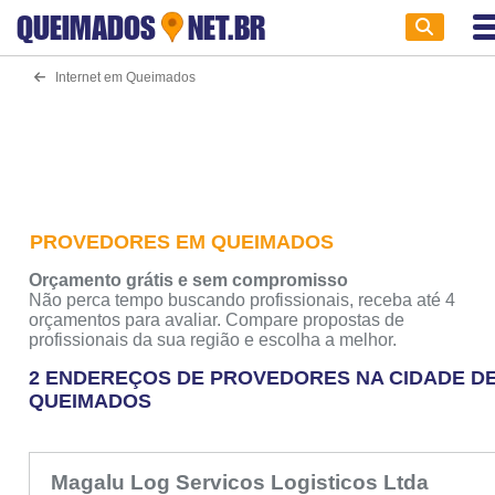
QUEIMADOS
NET.BR
Internet em Queimados
PROVEDORES EM QUEIMADOS
Orçamento grátis e sem compromisso
Não perca tempo buscando profissionais, receba até 4
orçamentos para avaliar. Compare propostas de
profissionais da sua região e escolha a melhor.
2 ENDEREÇOS DE PROVEDORES NA CIDADE D
QUEIMADOS
Magalu Log Servicos Logisticos Ltda