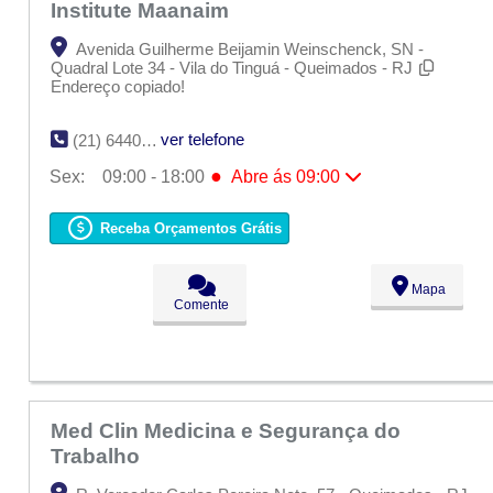
Institute Maanaim
Avenida Guilherme Beijamin Weinschenck, SN -
Quadral Lote 34 - Vila do Tinguá - Queimados - RJ
Endereço copiado!
ver telefone
(21) 6440-1054
●
Sex:
09:00 - 18:00
Abre ás 09:00
Seg:
09:00 - 18:00
Ter:
09:00 - 18:00
Receba Orçamentos Grátis
Qua:
09:00 - 18:00
Qui:
09:00 - 18:00
●
Sex:
09:00 - 18:00
Abre ás 09:00
Mapa
Sáb:
Fechado
Comente
Dom:
Fechado
Med Clin Medicina e Segurança do
Trabalho