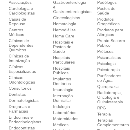
Associações
Gastroenterologia
Podólogos
e
Cardiologia e
Postos de
Gastroenterologistas
Cardiologistas
Saúde
Ginecologistas
Casas de
Produtos
Repouso
Hematologia
Ortopédicos
Centros
Hemodiálise
Produtos para
Médicos
Alérgicos
Home Care
Clínicas de
Pronto Socorro
Hospitais e
Dependentes
Público
Postos de
Químicos
Saúde
Próteses
Clínicas de
Hospitais
Psicanalistas
Imunização
Particulares
Psicologia
Clínicas
Hospitais
Psicoterapia
Especializadas
Públicos
Purificadores
Clínicas
Implantes
de Água
Odontológicas
Dentários
Quiropraxia
Consultórios
Imunologia
Radioterapia,
Dentistas
Internação
Oncologia e
Dermatologistas
Domiciliar
Quimioterapia
Drogarias e
Iridologia
RPG
Farmácias
Laboratórios
Terapia
Endócrinos e
Maternidades
Terapias
Endocrinologistas
Médicos
Complementares
Endodontistas