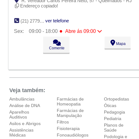
R. Vereador Carlos Pereira Neto, 57 - Queimados - RJ
Endereço copiado!
ver telefone
(21) 2779-8040
●
Sex:
09:00 - 18:00
Abre ás 09:00
Seg:
09:00 - 18:00
Mapa
Ter:
09:00 - 18:00
Comente
Qua:
09:00 - 18:00
Qui:
09:00 - 18:00
●
Sex:
09:00 - 18:00
Abre ás 09:00
Sáb:
Fechado
Dom:
Fechado
Veja também:
Ambulâncias
Farmácias de
Ortopedistas
Homeopatia
Análise de DNA
Óticas
Farmácias de
Aparelhos
Pedagogia
Manipulação
Auditivos
Pediatria
Filtros
Asilos e Abrigos
Planos de
Fisioterapia
Assistências
Saúde
Médicas
Fonoaudiólogos
Podologia e