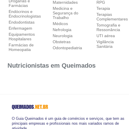
Drogarias e
Maternidades
RPG
Farmácias
Medicina e
Terapia
Endócrinos e
Segurança do
Terapias
Endocrinologistas
Trabalho
Complementares
Endodontistas
Médicos
Tomografia e
Enfermagem
Nefrologia
Ressonância
Equipamentos
Neurologia
UTI aérea
Hospitalares
Obstetras
Vigilância
Farmácias de
Sanitária
Odontopediatria
Homeopatia
Nutricionistas em Queimados
QUEIMADOS
.NET.BR
O Guia Queimados é um guia de comércios e serviços, que tem as
principais empresas e profissionais nos mais variados ramos de
atividade.