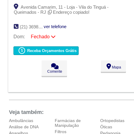
Avenida Camarim, 11 - Loja - Vila do Tinguá -
Queimados - RJ
Endereço copiado!
ver telefone
(21) 3698-7977
Dom:
Fechado
Seg:
09:00 - 18:00
Ter:
09:00 - 18:00
Receba Orçamentos Grátis
Qua:
09:00 - 18:00
Qui:
09:00 - 18:00
Sex:
09:00 - 18:00
Mapa
Sáb:
Fechado
Comente
Dom:
Fechado
Veja também:
Ambulâncias
Farmácias de
Ortopedistas
Manipulação
Análise de DNA
Óticas
Filtros
Aparelhos
Pedagogia