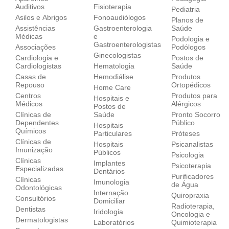
Auditivos
Fisioterapia
Pediatria
Asilos e Abrigos
Fonoaudiólogos
Planos de
Assistências
Gastroenterologia
Saúde
Médicas
e
Podologia e
Gastroenterologistas
Associações
Podólogos
Ginecologistas
Cardiologia e
Postos de
Cardiologistas
Hematologia
Saúde
Casas de
Hemodiálise
Produtos
Repouso
Ortopédicos
Home Care
Centros
Produtos para
Hospitais e
Médicos
Alérgicos
Postos de
Clínicas de
Saúde
Pronto Socorro
Dependentes
Público
Hospitais
Químicos
Particulares
Próteses
Clínicas de
Hospitais
Psicanalistas
Imunização
Públicos
Psicologia
Clínicas
Implantes
Psicoterapia
Especializadas
Dentários
Purificadores
Clínicas
Imunologia
de Água
Odontológicas
Internação
Quiropraxia
Consultórios
Domiciliar
Radioterapia,
Dentistas
Iridologia
Oncologia e
Dermatologistas
Laboratórios
Quimioterapia